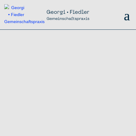
Willkommen
Herzlich willkommen in unserer allgemeinmedizinisch-
internistischen Gemeinschaftspraxis Dr. Sven Georgi & Dr.
Thomas Fiedler mit ganzheitlich-naturheilkundlichem