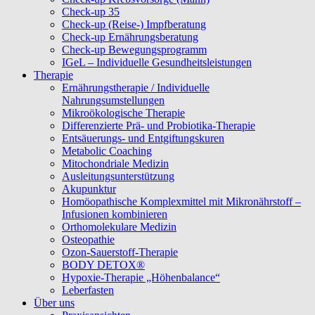
Check-up 35
Check-up (Reise-) Impfberatung
Check-up Ernährungsberatung
Check-up Bewegungsprogramm
IGeL – Individuelle Gesundheitsleistungen
Therapie
Ernährungstherapie / Individuelle
Nahrungsumstellungen
Mikroökologische Therapie
Differenzierte Prä- und Probiotika-Therapie
Entsäuerungs- und Entgiftungskuren
Metabolic Coaching
Mitochondriale Medizin
Ausleitungsunterstützung
Akupunktur
Homöopathische Komplexmittel mit Mikronährstoff –
Infusionen kombinieren
Orthomolekulare Medizin
Osteopathie
Ozon-Sauerstoff-Therapie
BODY DETOX®
Hypoxie-Therapie „Höhenbalance“
Leberfasten
Über uns