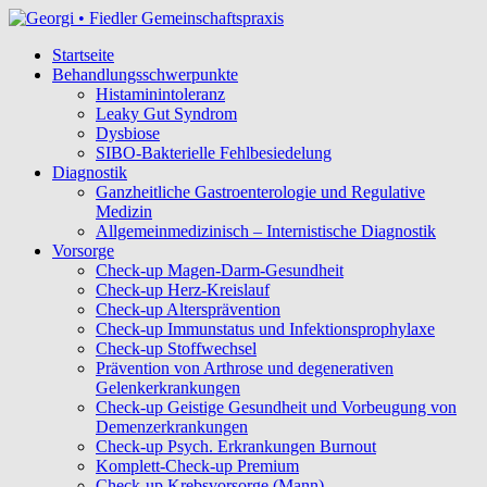
Startseite
Behandlungsschwerpunkte
Histaminintoleranz
Leaky Gut Syndrom
Dysbiose
SIBO-Bakterielle Fehlbesiedelung
Diagnostik
Ganzheitliche Gastroenterologie und Regulative
Medizin
Allgemeinmedizinisch – Internistische Diagnostik
Vorsorge
Check-up Magen-Darm-Gesundheit
Check-up Herz-Kreislauf
Check-up Altersprävention
Check-up Immunstatus und Infektionsprophylaxe
Check-up Stoffwechsel
Prävention von Arthrose und degenerativen
Gelenkerkrankungen
Check-up Geistige Gesundheit und Vorbeugung von
Demenzerkrankungen
Check-up Psych. Erkrankungen Burnout
Komplett-Check-up Premium
Check-up Krebsvorsorge (Mann)