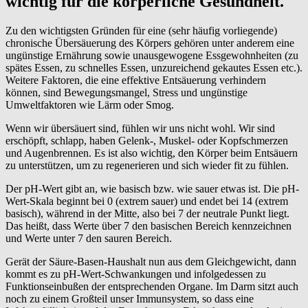
wichtig für die körperliche Gesundheit.
Zu den wichtigsten Gründen für eine (sehr häufig vorliegende)
chronische Übersäuerung des Körpers gehören unter anderem eine
ungünstige Ernährung sowie unausgewogene Essgewohnheiten (zu
spätes Essen, zu schnelles Essen, unzureichend gekautes Essen etc.).
Weitere Faktoren, die eine effektive Entsäuerung verhindern
können, sind Bewegungsmangel, Stress und ungünstige
Umweltfaktoren wie Lärm oder Smog.
Wenn wir übersäuert sind, fühlen wir uns nicht wohl. Wir sind
erschöpft, schlapp, haben Gelenk-, Muskel- oder Kopfschmerzen
und Augenbrennen. Es ist also wichtig, den Körper beim Entsäuern
zu unterstützen, um zu regenerieren und sich wieder fit zu fühlen.
Der pH-Wert gibt an, wie basisch bzw. wie sauer etwas ist. Die pH-
Wert-Skala beginnt bei 0 (extrem sauer) und endet bei 14 (extrem
basisch), während in der Mitte, also bei 7 der neutrale Punkt liegt.
Das heißt, dass Werte über 7 den basischen Bereich kennzeichnen
und Werte unter 7 den sauren Bereich.
Gerät der Säure-Basen-Haushalt nun aus dem Gleichgewicht, dann
kommt es zu pH-Wert-Schwankungen und infolgedessen zu
Funktionseinbußen der entsprechenden Organe. Im Darm sitzt auch
noch zu einem Großteil unser Immunsystem, so dass eine