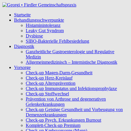
Startseite
Behandlungsschwerpunkte
Histaminintoleranz
Leaky Gut Syndrom
Dysbiose
SIBO-Bakterielle Fehlbesiedelung
Diagnostik
Ganzheitliche Gastroenterologie und Regulative
Medizin
Allgemeinmedizinisch – Internistische Diagnostik
Vorsorge
Check-up Magen-Darm-Gesundheit
Check-up Herz-Kreislauf
Check-up Altersprävention
Check-up Immunstatus und Infektionsprophylaxe
Check-up Stoffwechsel
Prävention von Arthrose und degenerativen
Gelenkerkrankungen
Check-up Geistige Gesundheit und Vorbeugung von
Demenzerkrankungen
Check-up Psych. Erkrankungen Burnout
Komplett-Check-up Premium
Check-up Krebsvorsorge (Mann)