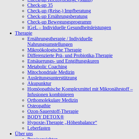
Check-up 35
Check-up (Reise-) Impfberatung
Check-up Ernährungsberatung
Check-up Bewegungsprogramm
IGeL – Individuelle Gesundheitsleistungen
Therapie
Ernährungstherapie / Individuelle
Nahrungsumstellungen
Mikroökologische Therapie
Differenzierte Prä- und Probiotika-Therapie
Entsäuerungs- und Entgiftungskuren
Metabolic Coaching
Mitochondriale Medizin
Ausleitungsunterstützung
Akupunktur
Homöopathische Komplexmittel mit Mikronährstoff –
Infusionen kombinieren
Orthomolekulare Medizin
Osteopathie
Ozon-Sauerstoff-Therapie
BODY DETOX®
Hypoxie-Therapie „Höhenbalance“
Leberfasten
Über uns